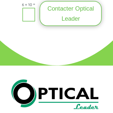
=
6 + 10
Contacter Optical
Leader