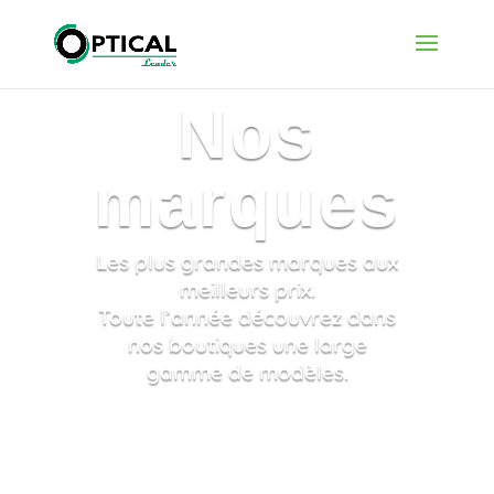
Nos
marques
Les plus grandes marques aux
meilleurs prix.
Toute l’année découvrez dans
nos boutiques une large
gamme de modèles.