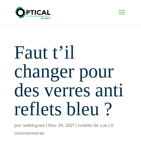
Faut t’il
changer pour
des verres anti
reflets bleu ?
par
webbyced
|
Nov 24, 2021
|
lunette de vue
|
0
commentaires